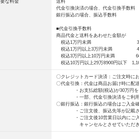
必要な料金
送料
代金引換決済の場合、代金引換手数料
銀行振込の場合、振込手数料
■代金引換手数料
商品代金と送料をあわせた金額が
税込1万円未満 33
税込1万円以上3万円未満 44
税込3万円以上10万円未満 66
税込10万円以上29万8900円以下 1,1
て
〇クレジットカード決済：ご注文時に
〇代金引換：代金は商品お届け時に配
・お支払総額(税込)が30万円を超
・一部、代金引換決済をご利用で
〇銀行振込：銀行振込の場合はご入金
・ご注文後、振込先等が記載され
・ご注文後10営業日以内にご入金
キャンセルとさせていただきま