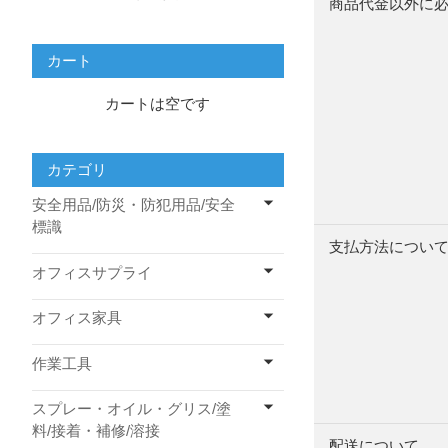
商品代金以外に
カート
カートは空です
カテゴリ
安全用品/防災・防犯用品/安全
標識
支払方法につい
オフィスサプライ
オフィス家具
作業工具
スプレー・オイル・グリス/塗
料/接着・補修/溶接
配送について