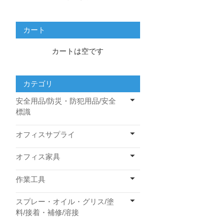
カート
カートは空です
カテゴリ
安全用品/防災・防犯用品/安全
標識
オフィスサプライ
オフィス家具
作業工具
スプレー・オイル・グリス/塗
料/接着・補修/溶接