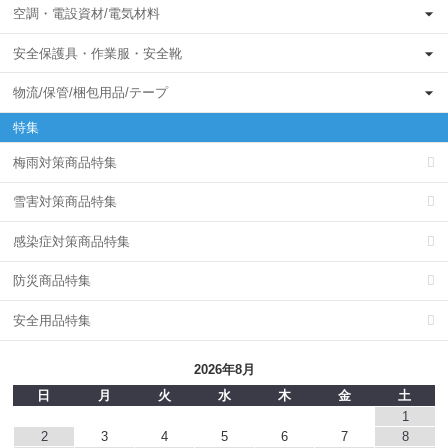
空調・電設資材/電気材料
安全保護具・作業服・安全靴
物流/保管/梱包用品/テープ
特集
梅雨対策商品特集
雪害対策商品特集
感染症対策商品特集
防災商品特集
安全用品特集
2026年8月
日
月
火
水
木
金
土
1
2
3
4
5
6
7
8