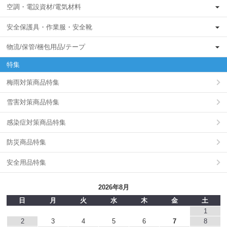
空調・電設資材/電気材料
安全保護具・作業服・安全靴
物流/保管/梱包用品/テープ
特集
梅雨対策商品特集
雪害対策商品特集
感染症対策商品特集
防災商品特集
安全用品特集
2026年8月
日
月
火
水
木
金
土
1
2
3
4
5
6
7
8