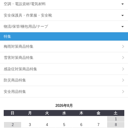
空調・電設資材/電気材料
安全保護具・作業服・安全靴
物流/保管/梱包用品/テープ
特集
梅雨対策商品特集
雪害対策商品特集
感染症対策商品特集
防災商品特集
安全用品特集
2026年8月
日
月
火
水
木
金
土
1
2
3
4
5
6
7
8