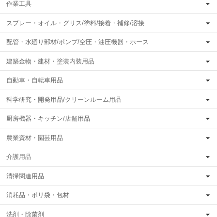
作業工具
スプレー・オイル・グリス/塗料/接着・補修/溶接
配管・水廻り部材/ポンプ/空圧・油圧機器・ホース
建築金物・建材・塗装内装用品
自動車・自転車用品
科学研究・開発用品/クリーンルーム用品
厨房機器・キッチン/店舗用品
農業資材・園芸用品
介護用品
清掃関連用品
消耗品・ポリ袋・包材
洗剤・除菌剤