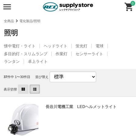
0
全商品
電化製品/照明
照明
懐中電灯・ライト
ヘッドライト
蛍光灯
電球
多目的灯・スリムランプ
作業灯
センサーライト
ランタン
卓上ライト
37
件中 1〜30件目
並び替え
表示切替
長谷川電機工業 LEDヘルメットライト