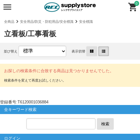
0
全商品
安全用品/防災・防犯用品/安全標識
安全標識
立看板/工事看板
並び替え
表示切替
お探しの検索条件に合致する商品は見つかりませんでした。
登録番号:T6120001036884
全キーワード検索
検索
ログイン