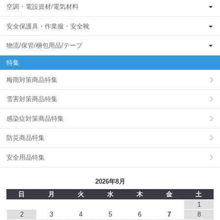
空調・電設資材/電気材料
安全保護具・作業服・安全靴
物流/保管/梱包用品/テープ
特集
梅雨対策商品特集
雪害対策商品特集
感染症対策商品特集
防災商品特集
安全用品特集
2026年8月
日
月
火
水
木
金
土
1
2
3
4
5
6
7
8