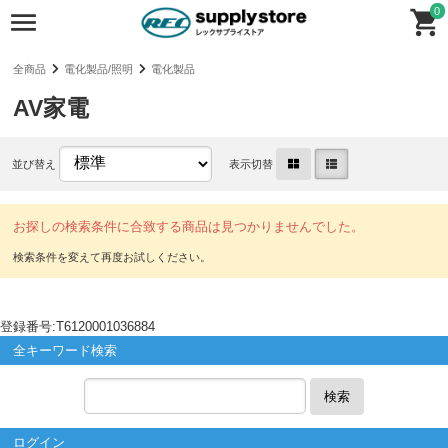
0
全商品
電化製品/照明
電化製品
AV家電
並び替え
表示切替
お探しの検索条件に合致する商品は見つかりませんでした。
登録番号:T6120001036884
全キーワード検索
検索
ログイン