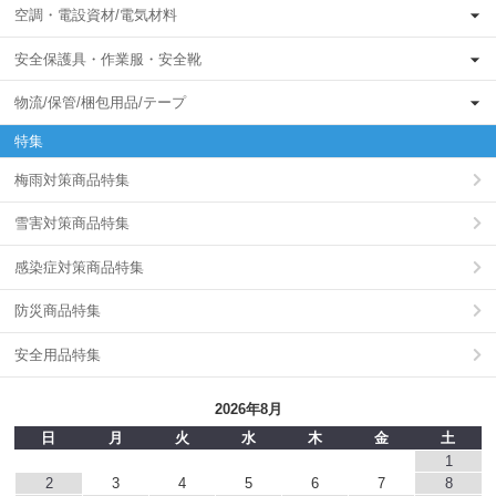
空調・電設資材/電気材料
安全保護具・作業服・安全靴
物流/保管/梱包用品/テープ
特集
梅雨対策商品特集
雪害対策商品特集
感染症対策商品特集
防災商品特集
安全用品特集
2026年8月
日
月
火
水
木
金
土
1
2
3
4
5
6
7
8