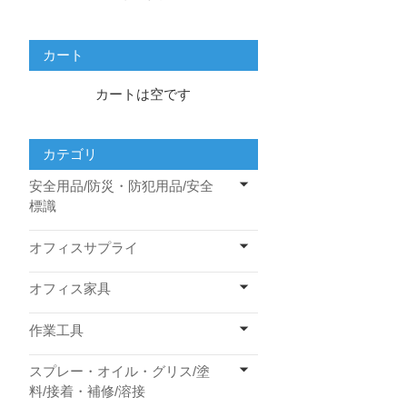
カート
カートは空です
カテゴリ
安全用品/防災・防犯用品/安全
標識
オフィスサプライ
オフィス家具
作業工具
スプレー・オイル・グリス/塗
料/接着・補修/溶接