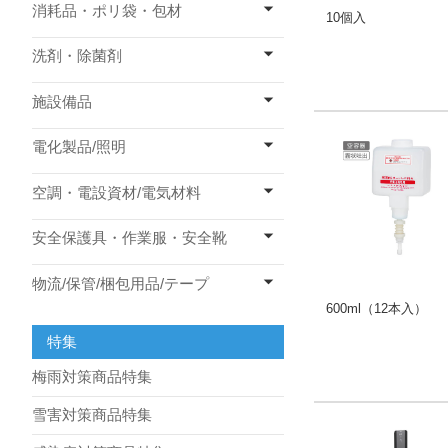
消耗品・ポリ袋・包材
10個入
洗剤・除菌剤
施設備品
電化製品/照明
空調・電設資材/電気材料
安全保護具・作業服・安全靴
物流/保管/梱包用品/テープ
600ml（12本入）
特集
梅雨対策商品特集
雪害対策商品特集