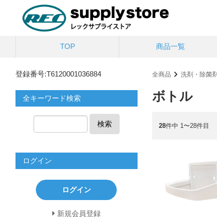
TOP
商品一覧
登録番号:T6120001036884
全商品
洗剤・除菌
ボトル
全キーワード検索
検索
28
件中 1〜28件目
ログイン
ログイン
新規会員登録