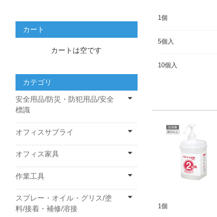
1個
カート
5個入
カートは空です
10個入
カテゴリ
安全用品/防災・防犯用品/安全
標識
オフィスサプライ
オフィス家具
作業工具
スプレー・オイル・グリス/塗
1個
料/接着・補修/溶接