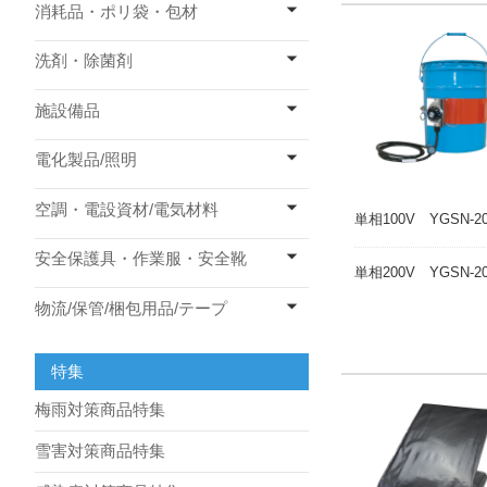
消耗品・ポリ袋・包材
洗剤・除菌剤
施設備品
電化製品/照明
空調・電設資材/電気材料
単相100V YGSN-20
安全保護具・作業服・安全靴
単相200V YGSN-20
物流/保管/梱包用品/テープ
特集
梅雨対策商品特集
雪害対策商品特集