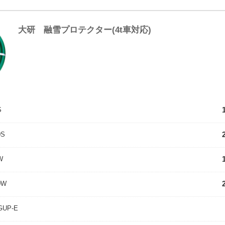
大研 融雪プロテクター(4t車対応)
S
0S
W
0W
UP-E