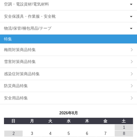
空調・電設資材/電気材料
安全保護具・作業服・安全靴
物流/保管/梱包用品/テープ
特集
梅雨対策商品特集
雪害対策商品特集
感染症対策商品特集
防災商品特集
安全用品特集
2026年8月
日
月
火
水
木
金
土
1
2
3
4
5
6
7
8