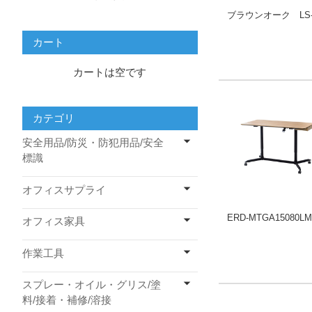
ブラウンオーク LS-1
カート
カートは空です
カテゴリ
安全用品/防災・防犯用品/安全
標識
オフィスサプライ
ERD-MTGA15080L
オフィス家具
作業工具
スプレー・オイル・グリス/塗
料/接着・補修/溶接