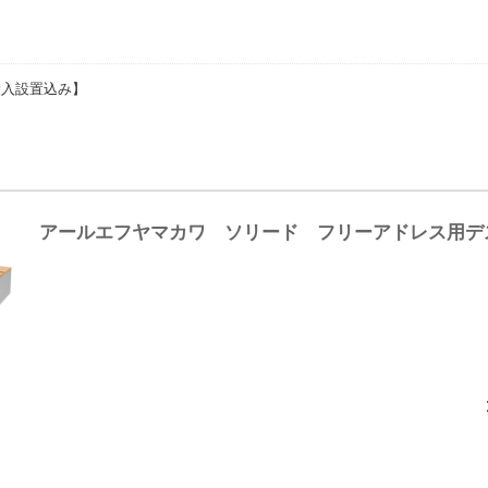
【搬入設置込み】
アールエフヤマカワ ソリード フリーアドレス用デスク
L