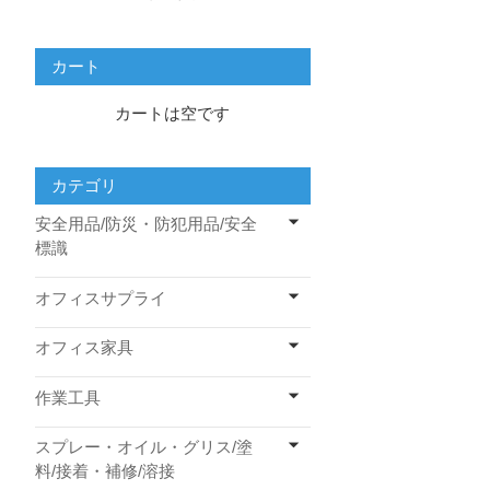
カート
カートは空です
カテゴリ
安全用品/防災・防犯用品/安全
標識
オフィスサプライ
オフィス家具
作業工具
スプレー・オイル・グリス/塗
料/接着・補修/溶接