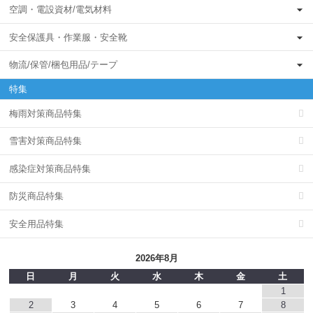
空調・電設資材/電気材料
安全保護具・作業服・安全靴
物流/保管/梱包用品/テープ
特集
梅雨対策商品特集
雪害対策商品特集
感染症対策商品特集
防災商品特集
安全用品特集
2026年8月
日
月
火
水
木
金
土
1
2
3
4
5
6
7
8