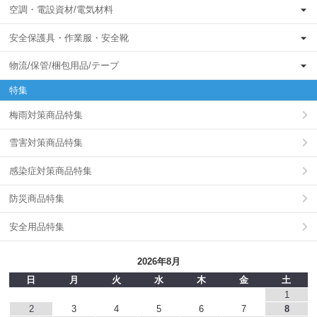
空調・電設資材/電気材料
安全保護具・作業服・安全靴
物流/保管/梱包用品/テープ
特集
梅雨対策商品特集
雪害対策商品特集
感染症対策商品特集
防災商品特集
安全用品特集
2026年8月
日
月
火
水
木
金
土
1
2
3
4
5
6
7
8